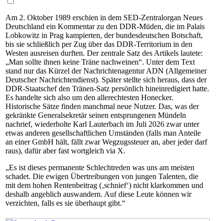
Am 2. Oktober 1989 erschien in dem SED-Zentralorgan Neues
Deutschland ein Kommentar zu den DDR-Müden, die im Palais
Lobkowitz in Prag kampierten, der bundesdeutschen Botschaft,
bis sie schließlich per Zug über das DDR-Ter­ri­to­ri­um in den
Westen ausreisen durften. Der zentrale Satz des Artikels lautete:
„Man sollte ihnen keine Träne nachweinen“. Unter dem Text
stand nur das Kürzel der Nachrichtenagentur ADN (Allgemeiner
Deutscher Nachrichtendienst). Später stellte sich heraus, dass der
DDR-Staat­schef den Trä­nen-Satz persönlich hineinredigiert hatte.
Es handelte sich also um den allerechtesten Honecker.
Historische Sätze finden manchmal neue Nutzer. Das, was der
gekränkte Generalsekretär seinen entsprungenen Mündeln
nachrief, wiederholte Karl Lauterbach im Juli 2026 zwar unter
etwas anderen gesellschaftlichen Umständen (falls man Anteile
an einer GmbH hält, fällt zwar Wegzugssteuer an, aber jeder darf
raus), dafür aber fast wortgleich via X.
„Es ist dieses permanente Schlechtreden was uns am meisten
schadet. Die ewigen Übertreibungen von jungen Talenten, die
mit dem hohen Rentenbeitrag (‚schnief‘) nicht klarkommen und
deshalb angeblich auswandern. Auf diese Leute können wir
verzichten, falls es sie überhaupt gibt.“