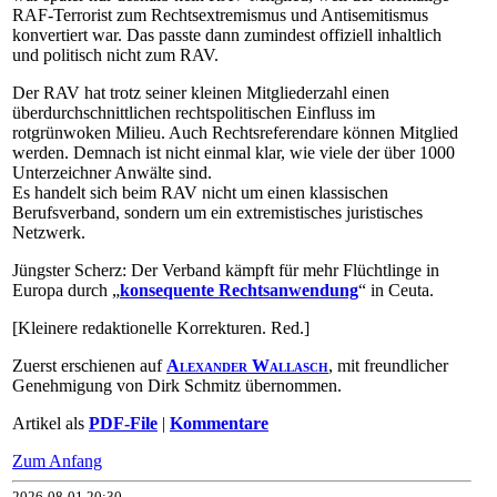
RAF-Ter­ro­rist zum Rechtsextremismus und Antisemitismus
konvertiert war. Das passte dann zumindest offiziell inhaltlich
und politisch nicht zum RAV.
Der RAV hat trotz seiner kleinen Mitgliederzahl einen
überdurchschnittlichen rechtspolitischen Einfluss im
rotgrünwoken Milieu. Auch Rechtsreferendare können Mitglied
werden. Demnach ist nicht einmal klar, wie viele der über 1000
Unterzeichner Anwälte sind.
Es handelt sich beim RAV nicht um einen klassischen
Berufsverband, sondern um ein extremistisches juristisches
Netzwerk.
Jüngster Scherz: Der Verband kämpft für mehr Flüchtlinge in
Europa durch „
konsequente Rechtsanwendung
“ in Ceuta.
[Kleinere redaktionelle Korrekturen. Red.]
Zuerst erschienen auf
Alexander Wallasch
, mit freundlicher
Genehmigung von Dirk Schmitz übernommen.
Artikel als
PDF-File
|
Kommentare
Zum Anfang