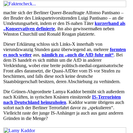
machte sich der Berliner Queer-Be­auf­trag­te Alfonso Pan­ti­sano –
der Bruder des Linksparteivorsitzenden Luigi Pan­ti­sano – an die
Umdeutungsarbeit, indem er den IS-nahen Täter
kurzerhand als
„Konservativen definierte
, ihn also gewissermaßen neben
Winston Churchill und Ronald Reagan platzierte.
Dieser Erklärung schloss sich Links-X innerhalb von
vierundzwanzig Stunden ganz überwiegend an, mehrere
formten
es noch weiter
aus,
nämlich zu „auch die AfD fuhr mit“
. Bei
dem IS handelt es sich mithin um die AfD in anderer
Verkleidung, wobei eine breite poli­tisch-medial-orga­nisa­tori­sche
Front alles daransetzt, die Quasi-AfDler vom IS vor Strafen zu
beschirmen, und falls diese noch keine deutsche
Staatsbürgerschaft besitzen, deren Abschiebung zu verhindern.
Die Grü­nen-Ab­ge­ord­ne­te Lamya Kaddor bemüht sich außerdem
nach Kräften, in syrischen Knästen einsitzende
IS-Terroristen
nach Deutschland heimzuholen
. Kaddor warnte übrigens auch
sofort nach der Berliner Terrorfahrt davor zu „spekulieren“.
Vielleicht raste der junge IS-Anhänger ja auch aus ganz anderen
Gründen in die Menge?