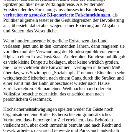
Spritzenpolitiker neue Wirkungskreise. Als twitternder
Vorsitzender des Forschungsausschusses im Bundestag
verbreitet er groteske KI-ge­ne­rier­te Falschmeldungen
, als
Politiker allgemein testet er die Geduldsgrenzen der Bevölkerung
aus, übersieht dabei aber wegen seiner Fixierung auf Abgaben
und Steuern das Wesentliche.
Wenn hunderttausende bürgerliche Existenzen das Land
verlassen, jetzt und in den kommenden Jahren, dann reagieren sie
vor allem auf die Verwandlung der Bundesrepublik von einem
High- in einen Low-Trust-Staat. An der alten Bundesrepublik gab
es viele kleine Dinge zu beklagen, aber keine wirklich großen.
Sie – oder vielmehr ihre Ein­woh­ner – verfügten in hohem Maß
über das, was Soziologen „Sozialkapital“ nennen: Eine doch sehr
weitgehende Sicherheit, nach einem Gang durch die Straßen und
einer Fahrt mit der Bahn unbeschadet wieder nach Hause
zurückzukehren. Ob man einen Weihnachtsmarkt oder ein
Volksfest besuchte oder nicht, das entschied man nach
persönlichem Geschmack.
Hochsicherheitsabwägungen spielten weder für Gäste noch
Organisatoren eine Rolle. Es herrschte ein grundsätzliches
Vertrauen, dass Fernzüge ihr Ziel erreichen, dass Behörden
vielleicht zäh, aber doch immerhin bemüht und nach Recht und
Gesetz arbeiten, dass sich Gehwege und Parks auch außerhalb