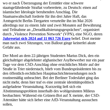
wo er nach Überzeugung der Ermittler eine schwere
staatsgefährdende Straftat vorbereitete, zu Deutsch: einen auf
islamischer Ideologie beruhenden Anschlag. Die
Staatsanwaltschaft forderte für ihn drei Jahre Haft, das
Amtsgericht Berlin-Tiergarten verurteilte ihn im Mai 2026
allerdings nur zu einem Jahr und zwei Monaten auf Bewährung
und Teilnahme an „Deradikalisierungsgesprächen“, organisiert
durch „Violence Prevention Network“ (VPN), eine NGO, deren
Jahresetat sich 2024 auf 11 063 726 Euro
belief. Dort meinte
man nach zwei Sitzungen, von Ballout ginge keinerlei akute
Gefahr aus.
Der Mord an dem 22-jährigen Studenten Marius Dick, den ein
gleichaltriger abgelehnter afghanischer Asylbewerber nur ein paar
Tage vor dem CSD-Anschlag ohne ersichtliches Motiv auf der
Straße in Trier niederstach, blieb vom Bundespräsidenten bis zu
den öffentlich-rechtlichen Hauptnachrichtensendungen noch
routinemäßig unbeachtet. Bei der Berliner Todesfahrt ging das
nicht mehr, denn hier traf es eine zentrale identitätspolitisch
aufgeladene Veranstaltung. Kurzzeitig ließ sich ein
Abstimmungsproblem innerhalb des wohlgesinnten Milieus
beobachten: Während ein Grü­nen-Bot auf X meinte, der CSD-
At­ten­tä­ter hätte sich lieber eine AfD-Ver­an­stal­tung aussuchen
sollen,