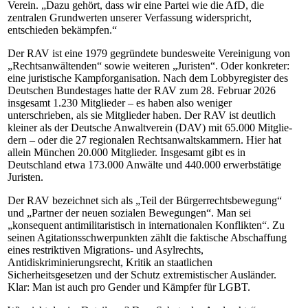
Verein. „Dazu gehört, dass wir eine Partei wie die AfD, die
zentralen Grundwerten unserer Verfassung widerspricht,
entschieden bekämpfen.“
Der RAV ist eine 1979 gegründete bundesweite Vereinigung von
„Rechtsanwältenden“ sowie weiteren „Juristen“. Oder konkreter:
eine juristische Kampforganisation. Nach dem Lobbyregister des
Deutschen Bundestages hatte der RAV zum 28. Februar 2026
insgesamt 1.230 Mitglieder – es haben also weniger
unterschrieben, als sie Mitglieder haben. Der RAV ist deutlich
kleiner als der Deutsche Anwaltverein (DAV) mit 65.000 Mit­glie­
dern – oder die 27 regionalen Rechtsanwaltskammern. Hier hat
allein München 20.000 Mitglieder. Insgesamt gibt es in
Deutschland etwa 173.000 Anwälte und 440.000 erwerbstätige
Juristen.
Der RAV bezeichnet sich als „Teil der Bürgerrechtsbewegung“
und „Partner der neuen sozialen Bewegungen“. Man sei
„konsequent antimilitaristisch in internationalen Konflikten“. Zu
seinen Agitationsschwerpunkten zählt die faktische Abschaffung
eines restriktiven Mi­gra­ti­ons- und Asylrechts,
Antidiskriminierungsrecht, Kritik an staatlichen
Sicherheitsgesetzen und der Schutz extremistischer Ausländer.
Klar: Man ist auch pro Gender und Kämpfer für LGBT.