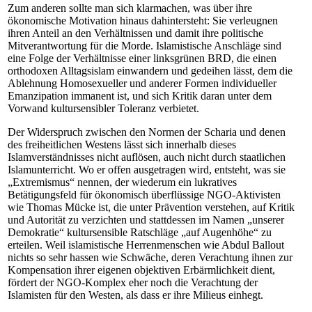
Zum anderen sollte man sich klarmachen, was über ihre
ökonomische Motivation hinaus dahintersteht: Sie verleugnen
ihren Anteil an den Verhältnissen und damit ihre politische
Mitverantwortung für die Morde. Islamistische Anschläge sind
eine Folge der Verhältnisse einer linksgrünen BRD, die einen
orthodoxen Alltagsislam einwandern und gedeihen lässt, dem die
Ablehnung Homosexueller und anderer Formen individueller
Emanzipation immanent ist, und sich Kritik daran unter dem
Vorwand kultursensibler Toleranz verbietet.
Der Widerspruch zwischen den Normen der Scharia und denen
des freiheitlichen Westens lässt sich innerhalb dieses
Islamverständnisses nicht auflösen, auch nicht durch staatlichen
Islamunterricht. Wo er offen ausgetragen wird, entsteht, was sie
„Extremismus“ nennen, der wiederum ein lukratives
Betätigungsfeld für ökonomisch überflüssige NGO-Ak­ti­vis­ten
wie Thomas Mücke ist, die unter Prävention verstehen, auf Kritik
und Autorität zu verzichten und stattdessen im Namen „unserer
Demokratie“ kultursensible Ratschläge „auf Augenhöhe“ zu
erteilen. Weil islamistische Herrenmenschen wie Abdul Ballout
nichts so sehr hassen wie Schwäche, deren Verachtung ihnen zur
Kompensation ihrer eigenen objektiven Erbärmlichkeit dient,
fördert der NGO-Kom­plex eher noch die Verachtung der
Islamisten für den Westen, als dass er ihre Milieus einhegt.