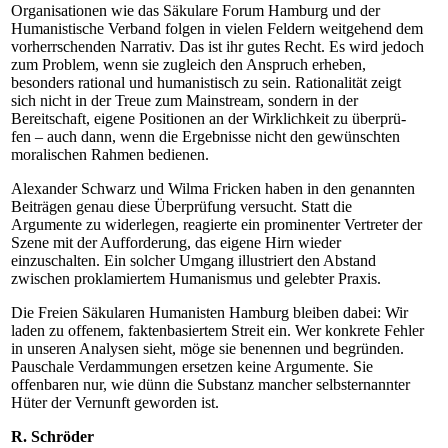
Organisationen wie das Säkulare Forum Hamburg und der
Humanistische Verband folgen in vielen Feldern weitgehend dem
vorherrschenden Narrativ. Das ist ihr gutes Recht. Es wird jedoch
zum Problem, wenn sie zugleich den Anspruch erheben,
besonders rational und humanistisch zu sein. Rationalität zeigt
sich nicht in der Treue zum Mainstream, sondern in der
Bereitschaft, eigene Positionen an der Wirklichkeit zu über­prü­
fen – auch dann, wenn die Ergebnisse nicht den gewünschten
moralischen Rahmen bedienen.
Alexander Schwarz und Wilma Fricken haben in den genannten
Beiträgen genau diese Überprüfung versucht. Statt die
Argumente zu widerlegen, reagierte ein prominenter Vertreter der
Szene mit der Aufforderung, das eigene Hirn wieder
einzuschalten. Ein solcher Umgang illustriert den Abstand
zwischen proklamiertem Humanismus und gelebter Praxis.
Die Freien Säkularen Humanisten Hamburg bleiben dabei: Wir
laden zu offenem, faktenbasiertem Streit ein. Wer konkrete Fehler
in unseren Analysen sieht, möge sie benennen und begründen.
Pauschale Verdammungen ersetzen keine Argumente. Sie
offenbaren nur, wie dünn die Substanz mancher selbsternannter
Hüter der Vernunft geworden ist.
R. Schröder