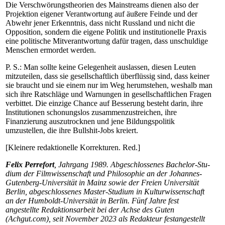
Die Verschwörungstheorien des Mainstreams dienen also der
Projektion eigener Verantwortung auf äußere Feinde und der
Abwehr jener Erkenntnis, dass nicht Russland und nicht die
Opposition, sondern die eigene Politik und institutionelle Praxis
eine politische Mitverantwortung dafür tragen, dass unschuldige
Menschen ermordet werden.
P. S.: Man sollte keine Gelegenheit auslassen, diesen Leuten
mitzuteilen, dass sie gesellschaftlich überflüssig sind, dass keiner
sie braucht und sie einem nur im Weg herumstehen, weshalb man
sich ihre Ratschläge und Warnungen in gesellschaftlichen Fragen
verbittet. Die einzige Chance auf Besserung besteht darin, ihre
Institutionen schonungslos zusammenzustreichen, ihre
Finanzierung auszutrocknen und jene Bildungspolitik
umzustellen, die ihre Bull­shit-Jobs kreiert.
[Kleinere redaktionelle Korrekturen. Red.]
Felix Perrefort
, Jahrgang 1989. Abgeschlossenes Ba­che­lor-Stu­
di­um der Filmwissenschaft und Philosophie an der Jo­han­nes-
Gu­ten­berg-Uni­ver­si­tät in Mainz sowie der Freien Universität
Berlin, abgeschlossenes Mas­ter-Stu­di­um in Kulturwissenschaft
an der Hum­boldt-Uni­ver­si­tät in Berlin. Fünf Jahre fest
angestellte Redaktionsarbeit bei der Achse des Guten
(Achgut.com), seit November 2023 als Redakteur festangestellt