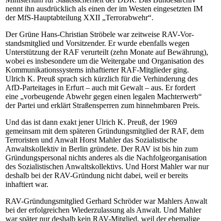
nennt ihn ausdrücklich als einen der im Westen eingesetzten IM
der MfS-Haupt­ab­tei­lung XXII „Terrorabwehr“.
Der Grüne Hans-Chris­tian Strö­bele war zeitweise RAV-Vor­
stands­mit­glied und Vorsitzender. Er wurde ebenfalls wegen
Unterstützung der RAF verurteilt (zehn Monate auf Bewährung),
wobei es insbesondere um die Weitergabe und Organisation des
Kommunikationssystems inhaftierter RAF-Mit­glieder ging.
Ulrich K. Preuß sprach sich kürzlich für die Verhinderung des
AfD-Par­tei­tages in Er­furt – auch mit Ge­walt – aus. Er fordert
eine „vorbeugende Abwehr gegen einen legalen Machterwerb“
der Partei und erklärt Straßensperren zum hinnehmbaren Preis.
Und das ist dann exakt jener Ulrich K. Preuß, der 1969
gemeinsam mit dem späteren Gründungsmitglied der RAF, dem
Terroristen und Anwalt Horst Mahler das Sozialistische
Anwaltskollektiv in Berlin gründete. Der RAV ist bis hin zum
Gründungspersonal nichts anderes als die Nachfolgeorganisation
des Sozialistischen Anwaltskollektivs. Und Horst Mahler war nur
deshalb bei der RAV-Grün­dung nicht dabei, weil er bereits
inhaftiert war.
RAV-Grün­dungs­mit­glied Gerhard Schröder war Mahlers Anwalt
bei der erfolgreichen Wiederzulassung als Anwalt. Und Mahler
war später nur deshalb kein RAV-Mit­glied, weil der ehemalige