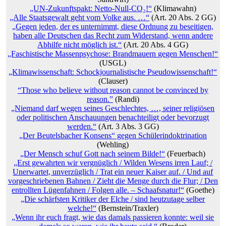
„UN-Zukunftspakt: Netto-Null-CO₂!“
(Klimawahn)
„Alle Staatsgewalt geht vom Volke aus. …“
(Art. 20 Abs. 2 GG)
„Gegen jeden, der es unternimmt, diese Ordnung zu beseitigen,
haben alle Deutschen das Recht zum Widerstand, wenn andere
Abhilfe nicht möglich ist.“
(Art. 20 Abs. 4 GG)
„Faschistische Massenpsychose: Brandmauern gegen Menschen!“
(USGL)
„Klimawissenschaft: Schockjournalistische Pseudowissenschaft!“
(Clauser)
“Those who believe without reason cannot be convinced by
reason.”
(Randi)
„Niemand darf wegen seines Geschlechtes, …, seiner religiösen
oder politischen Anschauungen benachteiligt oder bevorzugt
werden.“
(Art. 3 Abs. 3 GG)
„Der Beutelsbacher Konsens“ gegen Schülerindoktrination
(Wehling)
„Der Mensch schuf Gott nach seinem Bilde!“
(Feuerbach)
„Erst gewahrten wir vergnüglich / Wilden Wesens irren Lauf; /
Unerwartet, unverzüglich / Trat ein neuer Kaiser auf. / Und auf
vorgeschriebenen Bahnen / Zieht die Menge durch die Flur; / Den
entrollten Lügenfahnen / Folgen alle. – Schaafsnatur!“
(Goethe)
„Die schärfsten Kritiker der Elche / sind heutzutage selber
welche!“
(Bernstein/Traxler)
„Wenn ihr euch fragt, wie das damals passieren konnte: weil sie