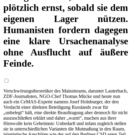
plötzlich ernst, sobald sie dem
eigenen Lager nützen.
Humanisten fordern dagegen
eine klare Ursachenanalyse
ohne Ausflucht auf äußere
Feinde.
Verschwörungstheoretiker des Mainstreams, darunter Lauterbach,
ZDF-Jour­nalis­ten, NGO-Chef Thomas Mücke und heute nun
auch ein CeMAS-Ex­per­te namens Josef Holnburger, der den
Verdacht einer direkten Beteiligung Russlands zwar für
„unbelegt“ hält, eine direkte Beauftragung aber dennoch für nicht
auszuschließen erklärt und daher „warnt“, machen aus ihrer
Hirnwolle kein Geheimnis: Unbedarft und infam zugleich stellen
sie in unterschiedlichen Varianten die Mutmaßung in den Raum,
islamistische Anschläge wie der auf den Berliner CSD seien Teil