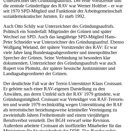
Unterzeichner des Gründungsaufrufs. Der erste Vorsitzende und
die zentrale Gründerfigur des RAV war Werner Holt­fort – er war
seit 1970 SPD-Mit­glied und Funktionär der Arbeitsgemeinschaft
sozialdemokratischer Juristen. Er starb 1992.
Auch Otto Schily war Unterzeichner des Gründungsaufrufs.
Politisch ein Sonderfall: Mitgründer der Grünen und später
Wechsel zur SPD. Auch das langjährige SPD-Mit­glied Hans-
Peter Schneider war Unterzeichner des Gründungsaufruf. Ebenso
Wolfgang Wieland, der spätere Vorsitzender des RAV: Er war
viele Jahre lang Bundestagsabgeordneter und innenpolitischer
Sprecher der Grünen. Seine Verbindung ist besonders klar
dokumentiert. Unterzeichner des Gründungsaufrufs war auch
Rupert von Plottnitz, der spätere hessische Justizminister und
Landtagsabgeordneter der Grünen.
Der deutlichste Fall war der Ter­ror-Un­ter­stüt­zer Klaus Croissant.
Er gehörte nach einer RAV-ei­ge­nen Darstellung zu den
Anwälten, aus deren Umfeld sich der RAV 1979 gründete, war
Gründungsmitglied. Croissant war Verteidiger von RAF-Ter­ro­ris­
ten und wurde 1979 rechtskräftig wegen Unterstützung der RAF
als terroristischer beziehungsweise krimineller Vereinigung zu
zweieinhalb Jahren Freiheitsstrafe und einem vierjährigen
Berufsverbot verurteilt. Der BGH verwarf seine Revision.
Außerdem arbeitete Croissant als inoffizieller Mitarbeiter für das
Ministerium für Staatssicherheit der DDR. Das Bundesarchiv