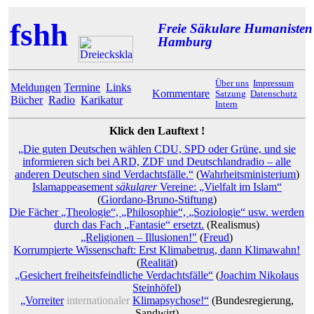
fshh
Freie Säkulare Humanisten
Hamburg
Über uns
Impressum
Meldungen
Termine
Links
Kommentare
Satzung
Datenschutz
Bücher
Radio
Karikatur
Intern
Klick den Lauftext !
„Die guten Deutschen wählen CDU, SPD oder Grüne, und sie
informieren sich bei ARD, ZDF und Deutschlandradio – alle
anderen Deutschen sind Verdachtsfälle.“
(
Wahrheitsministerium
)
Islamappeasement
säkularer
Vereine: „Vielfalt im Islam“
(
Giordano-Bruno-Stiftung
)
Die Fächer „Theologie“, „Philosophie“, „Soziologie“ usw. werden
durch das Fach „Fantasie“ ersetzt.
(Realismus)
„Religionen – Illusionen!"
(
Freud
)
Korrumpierte Wissenschaft: Erst Klimabetrug, dann Klimawahn!
(
Realität
)
„Gesichert freiheitsfeindliche Verdachtsfälle“
(
Joachim Nikolaus
Steinhöfel
)
„Vorreiter
internationaler
Klimapsychose!“
(Bundesregierung,
Sandwirt)