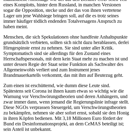
eines Komplotts, hinter dem Russland, in manchen Versionen
sogar die Opposition, stecke und der das von ihnen vertretene
Lager um jene Wahlsiege bringen soll, auf die es trotz seines
immer häufiger tödlich endenden Totalversagens Anspruch zu
haben meint.
Menschen, die sich Spekulationen ohne handfeste Anhaltspunkte
grundsätzlich verbieten, sollten sich nicht dazu herablassen, derlei
Hirngespinste ernst zu nehmen. Sie sind unter aller Kritik.
Symptomatisch sind sie allerdings für den Zustand eines
Herrschaftspersonals, mit dem kein Staat mehr zu machen ist und
unter dessen Regie der Staat seine Funktion als Sachwalter des
Allgemeinwohls verliert und zum Instrument jenes
Brandmauerkartells verkommt, das mit ihm auf Beutezug geht.
Zum einen ist erschütternd, wie dumm diese Leute sind.
Spätestens seit Corona ist ihnen kaum etwas so wichtig wie die
Warnung vor Verschwörungstheorien und deren Anhängern, und
zwar immer dann, wenn jemand die Regierungslinie infrage stellt.
Diese NGOs verprassen Steuergeld, um Verschwörungstheorien
zu bekämpfen, nehmen sie aber sofort ernst, sobald sie den Honig
in ihren Köpfen bedienen. Mit 3,18 Millionen Euro fördert der
Bund ein Desinformationsprojekt, an dem CeMAS beteiligt ist;
sein Anteil ist unbekannt.