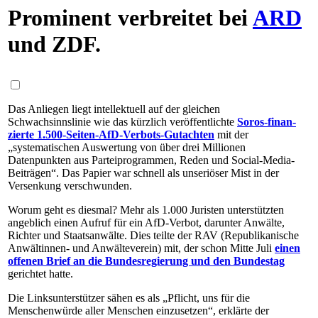
Prominent verbreitet bei
ARD
und ZDF.
Das Anliegen liegt intellektuell auf der gleichen
Schwachsinnslinie wie das kürzlich veröffentlichte
Soros-fi­nan­
zier­te 1.500-Sei­ten-AfD-Ver­bots-Gut­ach­ten
mit der
„systematischen Auswertung von über drei Millionen
Datenpunkten aus Parteiprogrammen, Reden und Social-Media-
Bei­trä­gen“. Das Papier war schnell als unseriöser Mist in der
Versenkung verschwunden.
Worum geht es diesmal? Mehr als 1.000 Juristen unterstützten
angeblich einen Aufruf für ein AfD-Ver­bot, darunter Anwälte,
Richter und Staatsanwälte. Dies teilte der RAV (Republikanische
An­wält­innen- und Anwälteverein) mit, der schon Mitte Juli
einen
offenen Brief an die Bundesregierung und den Bundestag
gerichtet hatte.
Die Linksunterstützer sähen es als „Pflicht, uns für die
Menschenwürde aller Menschen einzusetzen“, erklärte der