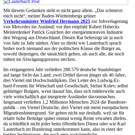
Mit diesem Gedanken steht er nicht ganz allein. „Das schmerzt
mich nicht“, meinte Baden-Württembergs grüner
Verkehrsminister Winfried Hermann 2025
zur Jobverlagerung
von Mercedes ins Ausland; vor ihm empfahl Robert Habecks
Meisterdenker Patrick Graichen der energieintensiven Industrie
den Wegzug aus Deutschland. Diesen Rat beherzigt sie ja auch
von Jahr zu Jahr stärker. Aber so direkt wie Lauterbach sprach
bisher noch niemand aus der politischen Klasse die Bürger an,
sowohl diejenigen, die tatsächlich gehen, als auch alle, die noch
mitten im Abwägungsprozess stecken.
Im vergangenen Jahr verließen 288.579 deutsche Staatsbürger
auf lange Sicht das Land; zwei Drittel davon jünger als 40 Jahre,
drei Viertel mit Hochschuldiplom. Der Leiter des Lud­wig-Er­
hard-Fo­rums für Wirtschaft und Gesellschaft, Stefan Kolev, selbst
gebürtiger Bulgare, weist darauf hin, dass sich mittlerweile auch
viele wirtschaftlich gut integrierte Ausländer davonmachen.
Insgesamt verließen 1,2 Millionen Menschen 2024 die Bun­des­re­
pu­blik – ein Viertel Deutsche, drei Viertel mit meist europäischem
Migrationshintergrund. Sie gehen nicht nur deshalb, weil sie für
relativ hohe Beiträge später einmal wenig Rente erwarten dürfen,
da schließlich nicht jeder beim öffentlichen Dienst oder wie Karl
Lauterbach im Bundestag unterkommen kann, also in einer der
beiden Institutionen, die noch eine auskömmliche