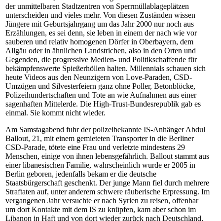
der unmittelbaren Stadtzentren von Sperrmüllablageplätzen
unterscheiden und vieles mehr. Von diesen Zuständen wissen
Jüngere mit Geburtsjahrgang um das Jahr 2000 nur noch aus
Erzählungen, es sei denn, sie leben in einem der nach wie vor
sauberen und relativ homogenen Dörfer in Oberbayern, dem
Allgäu oder in ähnlichen Landstrichen, also in den Orten und
Gegenden, die progressive Medien- und Politikschaffende für
bekämpfenswerte Spießerhöllen halten. Millennials schauen sich
heute Videos aus den Neunzigern von Love-Paraden, CSD-
Umzügen und Silvesterfeiern ganz ohne Poller, Betonblöcke,
Polizeihundertschaften und Tote an wie Aufnahmen aus einer
sagenhaften Mittelerde. Die High-Trust-Bun­des­re­pu­blik gab es
einmal. Sie kommt nicht wieder.
Am Samstagabend fuhr der polizeibekannte IS-Anhänger Abdul
Ballout, 21, mit einem gemieteten Transporter in die Berliner
CSD-Parade, tötete eine Frau und verletzte mindestens 29
Menschen, einige von ihnen lebensgefährlich. Ballout stammt aus
einer libanesischen Familie, wahrscheinlich wurde er 2005 in
Berlin geboren, jedenfalls bekam er die deutsche
Staatsbürgerschaft geschenkt. Der junge Mann fiel durch mehrere
Straftaten auf, unter anderem schwere räuberische Erpressung. Im
vergangenen Jahr versuchte er nach Syrien zu reisen, offenbar
um dort Kontakte mit dem IS zu knüpfen, kam aber schon im
Libanon in Haft und von dort wieder zurück nach Deutschland,