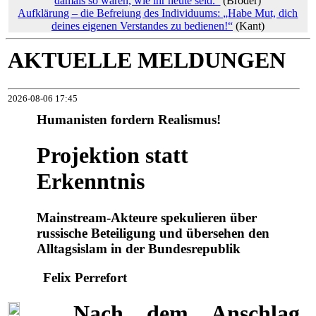
damals so waren, wie ihr heute seid.“
(Broder)
Aufklärung – die Befreiung des Individuums: „Habe Mut, dich
deines eigenen Verstandes zu bedienen!“
(Kant)
AKTUELLE MELDUNGEN
2026-08-06 17:45
Humanisten fordern Realismus!
Projektion statt
Erkenntnis
Mainstream-Akteure spekulieren über
russische Beteiligung und übersehen den
Alltagsislam in der Bundesrepublik
Felix Perrefort
Nach dem Anschlag