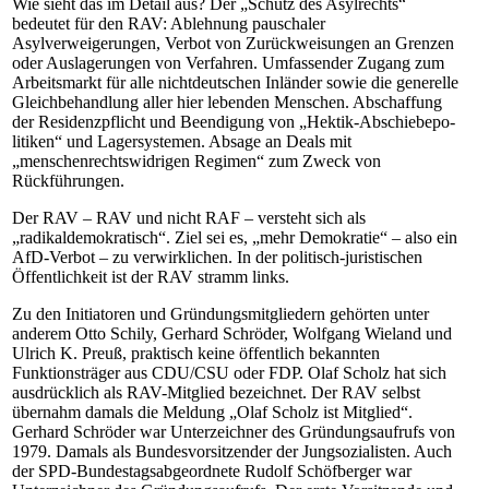
Wie sieht das im Detail aus? Der „Schutz des Asylrechts“
bedeutet für den RAV: Ablehnung pauschaler
Asylverweigerungen, Verbot von Zurückweisungen an Grenzen
oder Auslagerungen von Verfahren. Umfassender Zugang zum
Arbeitsmarkt für alle nichtdeutschen Inländer sowie die generelle
Gleichbehandlung aller hier lebenden Menschen. Abschaffung
der Residenzpflicht und Beendigung von „Hek­tik-Ab­schie­be­po­
liti­ken“ und Lagersystemen. Absage an Deals mit
„menschenrechtswidrigen Regimen“ zum Zweck von
Rückführungen.
Der RAV – RAV und nicht RAF – versteht sich als
„radikaldemokratisch“. Ziel sei es, „mehr Demokratie“ – also ein
AfD-Ver­bot – zu verwirklichen. In der po­li­tisch-ju­ris­ti­schen
Öffentlichkeit ist der RAV stramm links.
Zu den Initiatoren und Gründungsmitgliedern gehörten unter
anderem Otto Schily, Gerhard Schröder, Wolfgang Wieland und
Ulrich K. Preuß, praktisch keine öffentlich bekannten
Funktionsträger aus CDU/CSU oder FDP. Olaf Scholz hat sich
ausdrücklich als RAV-Mitglied bezeichnet. Der RAV selbst
übernahm damals die Meldung „Olaf Scholz ist Mitglied“.
Gerhard Schröder war Unterzeichner des Gründungsaufrufs von
1979. Damals als Bundesvorsitzender der Jungsozialisten. Auch
der SPD-Bun­des­tags­ab­ge­ord­nete Rudolf Schöfberger war