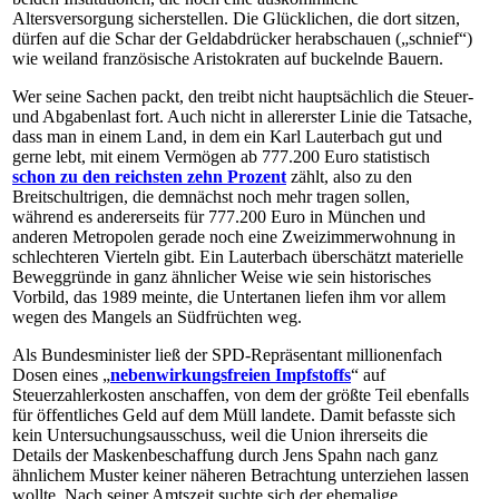
Altersversorgung sicherstellen. Die Glücklichen, die dort sitzen,
dürfen auf die Schar der Geldabdrücker herabschauen („schnief“)
wie weiland französische Aristokraten auf buckelnde Bauern.
Wer seine Sachen packt, den treibt nicht hauptsächlich die Steu­er-
und Abgabenlast fort. Auch nicht in allererster Linie die Tatsache,
dass man in einem Land, in dem ein Karl Lauterbach gut und
gerne lebt, mit einem Vermögen ab 777.200 Euro statistisch
schon zu den reichsten zehn Prozent
zählt, also zu den
Breitschultrigen, die demnächst noch mehr tragen sollen,
während es andererseits für 777.200 Euro in München und
anderen Metropolen gerade noch eine Zweizimmerwohnung in
schlechteren Vierteln gibt. Ein Lauterbach überschätzt materielle
Beweggründe in ganz ähnlicher Weise wie sein historisches
Vorbild, das 1989 meinte, die Untertanen liefen ihm vor allem
wegen des Mangels an Südfrüchten weg.
Als Bundesminister ließ der SPD-Re­prä­sen­tant millionenfach
Dosen eines „
nebenwirkungsfreien Impfstoffs
“ auf
Steuerzahlerkosten anschaffen, von dem der größte Teil ebenfalls
für öffentliches Geld auf dem Müll landete. Damit befasste sich
kein Untersuchungsausschuss, weil die Union ihrerseits die
Details der Maskenbeschaffung durch Jens Spahn nach ganz
ähnlichem Muster keiner näheren Betrachtung unterziehen lassen
wollte. Nach seiner Amtszeit suchte sich der ehemalige