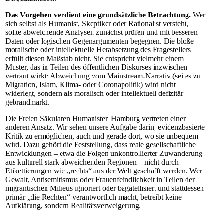
Das Vorgehen verdient eine grundsätzliche Betrachtung.
Wer
sich selbst als Humanist, Skeptiker oder Rationalist versteht,
sollte abweichende Analysen zunächst prüfen und mit besseren
Daten oder logischen Gegenargumenten begegnen. Die bloße
moralische oder intellektuelle Herabsetzung des Fragestellers
erfüllt diesen Maßstab nicht. Sie entspricht vielmehr einem
Muster, das in Teilen des öffentlichen Diskurses inzwischen
vertraut wirkt: Abweichung vom Main­stream-Nar­ra­tiv (sei es zu
Migration, Islam, Klima- oder Coronapolitik) wird nicht
widerlegt, sondern als moralisch oder intellektuell defizitär
gebrandmarkt.
Die Freien Säkularen Humanisten Hamburg vertreten einen
anderen Ansatz. Wir sehen unsere Aufgabe darin, evidenzbasierte
Kritik zu ermöglichen, auch und gerade dort, wo sie unbequem
wird. Dazu gehört die Feststellung, dass reale gesellschaftliche
Ent­wick­lun­gen – etwa die Folgen unkontrollierter Zuwanderung
aus kulturell stark abweichenden Re­gi­o­nen – nicht durch
Etikettierungen wie „rechts“ aus der Welt geschafft werden. Wer
Gewalt, Antisemitismus oder Frauenfeindlichkeit in Teilen der
migrantischen Milieus ignoriert oder bagatellisiert und stattdessen
primär „die Rechten“ verantwortlich macht, betreibt keine
Aufklärung, sondern Realitätsverweigerung.